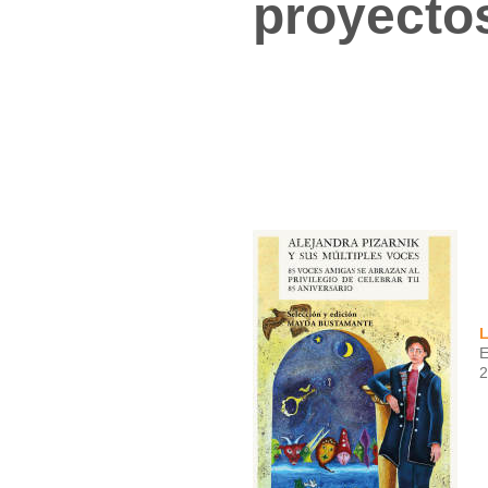
proyecto
L
E
2