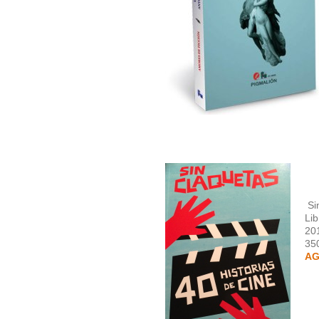
Sin
Lib
20
35
AG