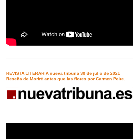
REVISTA LITERARIA nueva tribuna
30 de julio de 2021
Reseña de Moriré antes que las flores por Carmen Peire.